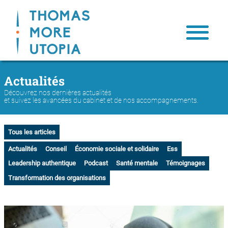
Actualités
Nous connaître
Notre engagement
Découvrez nos dernières actualités
et suivez les avancées du cabinet et de nos accompagnements.
Notre inspiration: Thomas More
Notre équipe
Tous les articles
Notre impact
Actualités
Conseil
Économie sociale et solidaire
Ess
Leadership authentique
Podcast
Santé mentale
Témoignages
Contact
Transformation des organisations