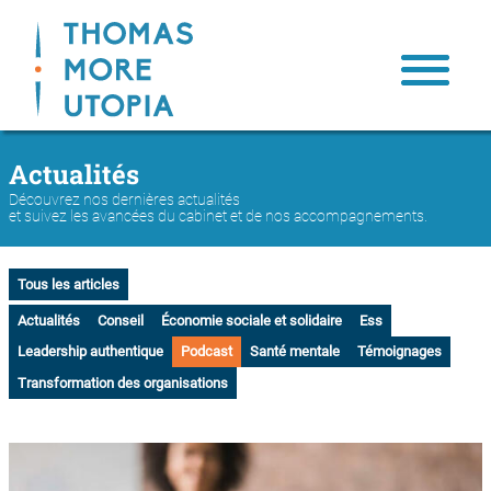
Actualités
Nous connaître
Notre engagement
Découvrez nos dernières actualités
et suivez les avancées du cabinet et de nos accompagnements.
Notre inspiration: Thomas More
Notre équipe
Tous les articles
Notre impact
Actualités
Conseil
Économie sociale et solidaire
Ess
Leadership authentique
Podcast
Santé mentale
Témoignages
Contact
Transformation des organisations